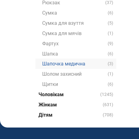
Рюкзак
(37)
Сумка
(6)
Сумка для взуття
(5)
Сумка для мячів
(1)
Фартух
(9)
Шапка
(6)
Шапочка медична
(3)
Шолом захисний
(1)
Щитки
(6)
Чоловікам
(1245)
Жінкам
(631)
Дітям
(708)