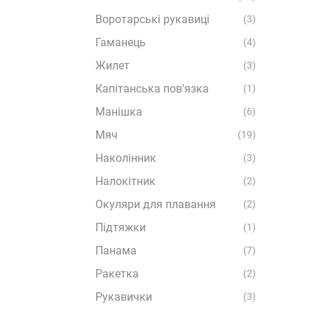
Воротарські рукавиці
(3)
Гаманець
(4)
Жилет
(3)
Капітанська пов'язка
(1)
Манішка
(6)
Мяч
(19)
Наколінник
(3)
Налокітник
(2)
Окуляри для плавання
(2)
Підтяжки
(1)
Панама
(7)
Ракетка
(2)
Рукавички
(3)