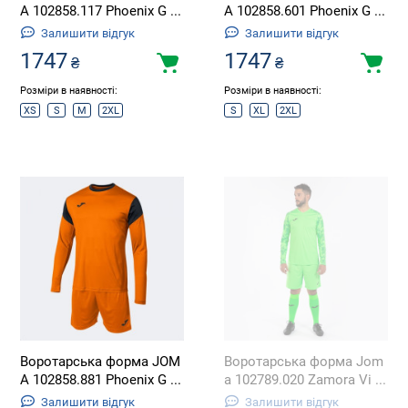
A 102858.117 Phoenix G ...
A 102858.601 Phoenix G ...
Залишити відгук
Залишити відгук
1747
1747
₴
₴
Розміри в наявності:
Розміри в наявності:
XS
S
M
2XL
S
XL
2XL
Воротарська форма JOM
Воротарська форма Jom
A 102858.881 Phoenix G ...
a 102789.020 Zamora Vi ...
Залишити відгук
Залишити відгук