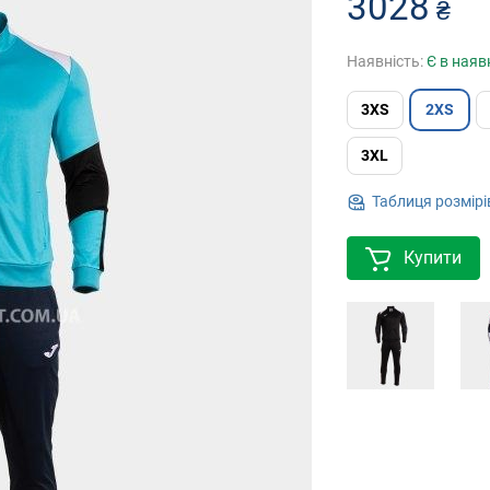
3028
₴
Наявність:
Є в наяв
3XS
2XS
3XL
Таблиця розмірі
Купити