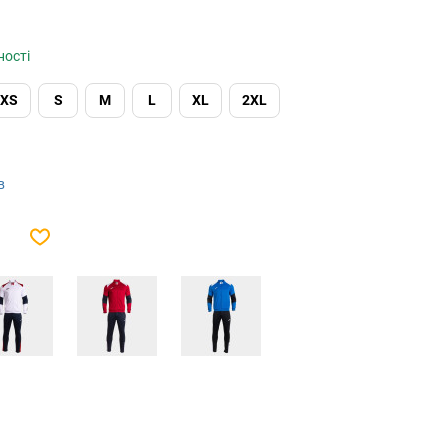
ності
XS
S
M
L
XL
2XL
в