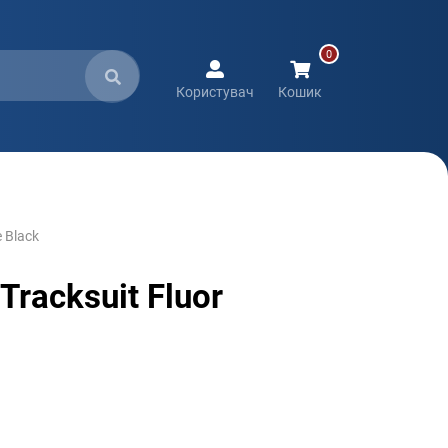
Користувач
Кошик
 Black
racksuit Fluor