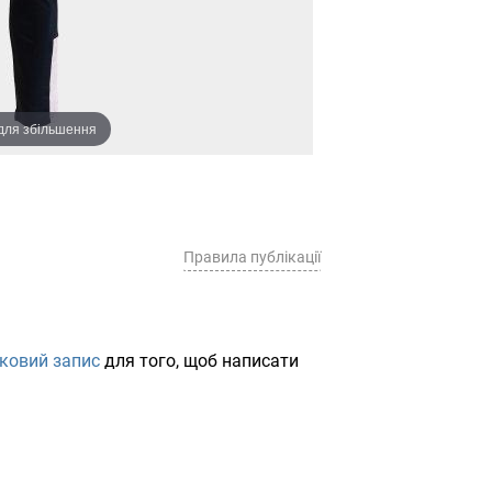
 для збільшення
Правила публікації
іковий запис
для того, щоб написати