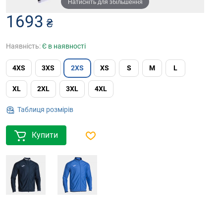
Натисніть для збільшення
1693
₴
Наявність:
Є в наявності
4XS
3XS
2XS
XS
S
M
L
XL
2XL
3XL
4XL
Таблиця розмірів
Купити