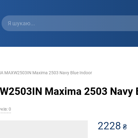
A MAXW2503IN Maxima 2503 Navy Blue Indoor
2503IN Maxima 2503 Navy B
ків: 0
2228
₴