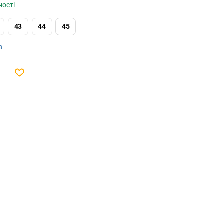
ності
43
44
45
в