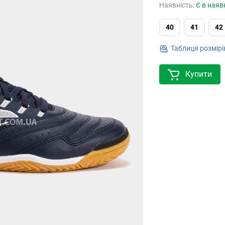
Наявність:
Є в наяв
40
41
42
Таблиця розмірі
Купити