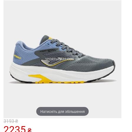
Натисніть для збільшення
3193
₴
2235
₴