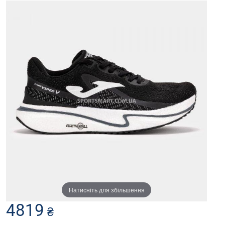
Натисніть для збільшення
4819
₴