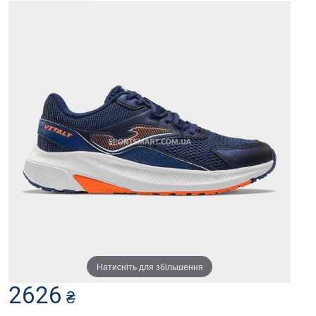
Натисніть для збільшення
2626
₴