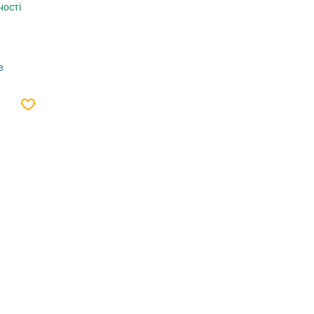
ності
в