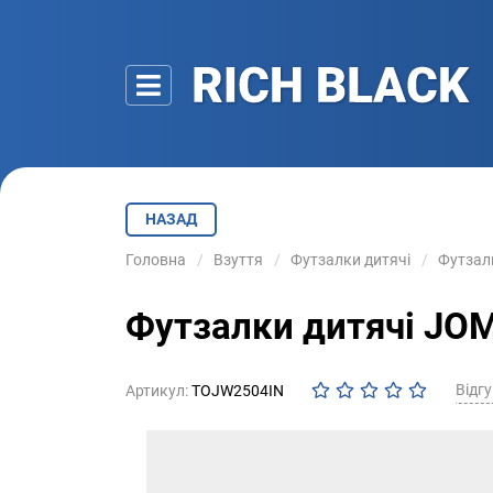
НАЗАД
Головна
Взуття
Футзалки дитячі
Футзалк
Футзалки дитячі JOM
Відгу
Артикул:
TOJW2504IN