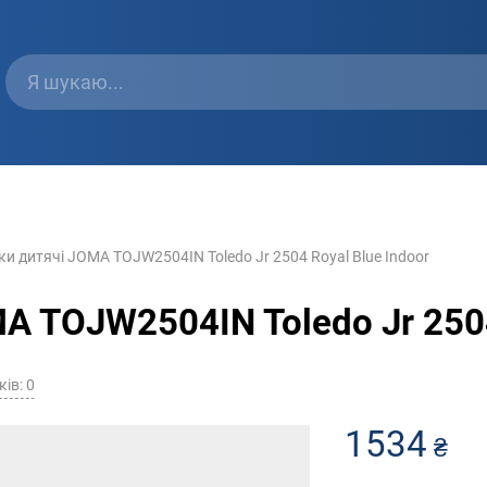
и дитячі JOMA TOJW2504IN Toledo Jr 2504 Royal Blue Indoor
A TOJW2504IN Toledo Jr 2504
ків: 0
1534
₴