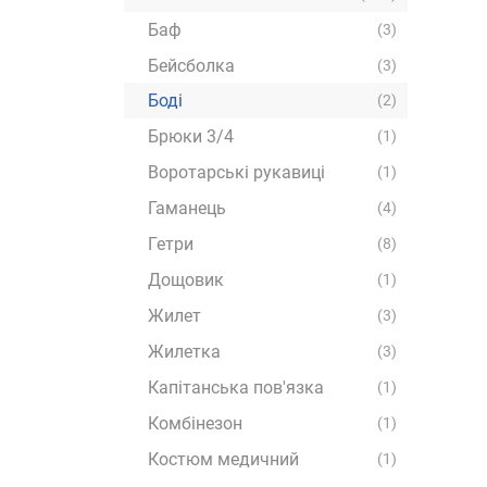
Баф
(3)
Бейсболка
(3)
Боді
(2)
Брюки 3/4
(1)
Воротарські рукавиці
(1)
Гаманець
(4)
Гетри
(8)
Дощовик
(1)
Жилет
(3)
Жилетка
(3)
Капітанська пов'язка
(1)
Комбінезон
(1)
Костюм медичний
(1)