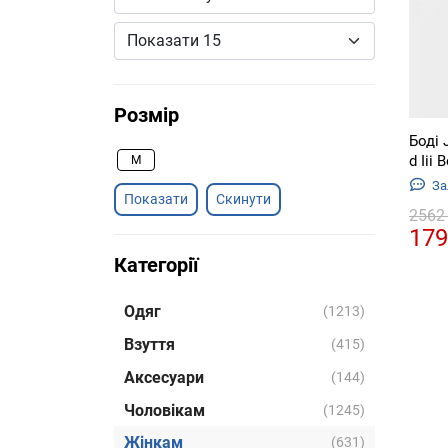
Розмір
Боді 
d Iii 
M
За
Скинути
2562
179
Категорії
Одяг
(1213)
Взуття
(415)
Аксесуари
(144)
Чоловікам
(1245)
Жінкам
(631)