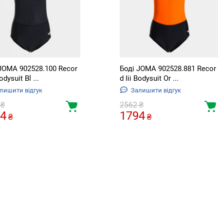
JOMA 902528.100 Recor
Боді JOMA 902528.881 Recor
Bodysuit Bl ...
d Iii Bodysuit Or ...
лишити відгук
Залишити відгук
₴
2562
₴
4
1794
₴
₴